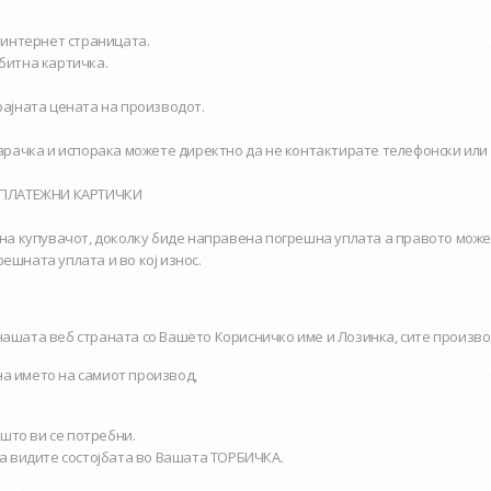
 интернет страницата.
битна картичка.
ајната цената на производот.
арачка и испорака можете директно да не контактирате телефонски или 
О ПЛАТЕЖНИ КАРТИЧКИ
на купувачот, доколку биде направена погрешна уплата а правото може
решната уплата и во кој износ.
 нашата веб страната со Вашето Корисничко име и Лозинка, сите производ
на името на самиот производ,
 што ви се потребни.
 ја видите состојбата во Вашата ТОРБИЧКА.