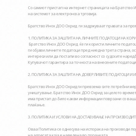
Со самиот пристап на интернет страницата на Братство И
на системот за електронска трговија.
Братство Инох ДОО Охрид ги задржуваат правата за проме
1. ПОЛИТИКА ЗА ЗАШТИТА НА ЛИЧНИТЕ ПОДАТОЦИ НА КОР
Братство Инох ДОО Охрид ќе ги користи личните податоци
ги објави личните податоци пред ниедна трета страна, ос
интереси или да постапи во согласност со судските наредб
Купувачот гарантира за точноста на внесените податоци
2. ПОЛИТИКА ЗА ЗАШТИТА НА ДОВЕРЛИВИТЕ ПОДАТОЦИ И
Братство Инох ДОО Охрид ги превзема сите потребни мерк
уништување. Братство Инох ДОО Охрид за целото времетр
има пристап до било какви информации поврзани со вашат
плаќање.
3. ПОЛИТИКА И УСЛОВИ НА ДОСТАВУВАЊЕ НА ПРОИЗВОДИТ
Оваа Политика се однесува на испорака на производи пор
на адресата која е наведена во порачката.