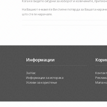
Кога ќе бидете сигурни за изборот и количините, притис
На Вашиот е-маил ќе Ви стигне потврда за Вашата нарачк
што сте ги нарачале.
Информации
Кори
За Нас
Контак
Информации за испорака
Реклама
Услови за користење
Мапа на