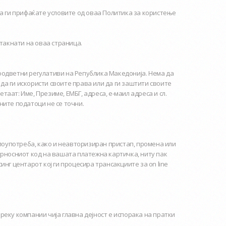
а ги прифаќате условите од оваа Политика за користење
такнати на оваа страница.
соодветни регулативи на Република Македонија. Нема да
да ги искористи своите права или да ги заштити своите
таат: Име, Презиме, ЕМБГ, адреса, е-маил адреса и сл.
ните податоци не се точни.
злоупотреба, како и неавторизиран пристап, промена или
урносниот код на вашата платежна картичка, ниту пак
нг центарот кој ги процесира трансакциите за on line
еку компании чија главна дејност е испорака на пратки