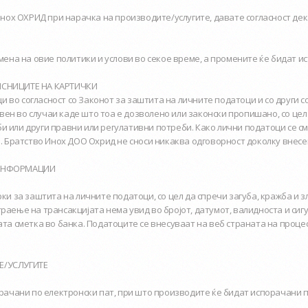
нох ОХРИД при нарачка на производите/услугите, давате согласност дек
на на овие политики и услови во секое време, а промените ќе бидат ис
ИСНИЦИТЕ НА КАРТИЧКИ
 во согласност со Законот за заштита на личните податоци и со други 
вен во случаи каде што тоа е дозволено или законски пропишано, со цел 
и или други правни или регулативни потреби. Како лични податоци се сме
. Братство Инох ДОО Охрид не сноси никаква одговорност доколку внесе
 ИНФОРМАЦИИ
и за заштита на личните податоци, со цел да спречи загуба, кражба и 
аење на трансакцијата нема увид во бројот, датумот, валидноста и сиг
а сметка во банка. Податоците се внесуваат на веб страната на процеси
Е/УСЛУГИТЕ
ачани по електронски пат, при што производите ќе бидат испорачани пр