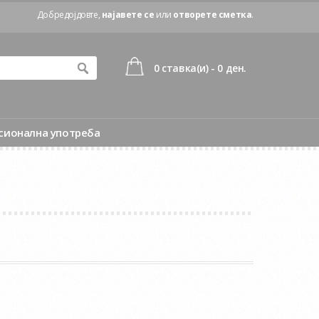
Добредојдовте,
најавете се
или
отворете сметка
.
0 ставка(и) - 0 ден.
сионална употреба