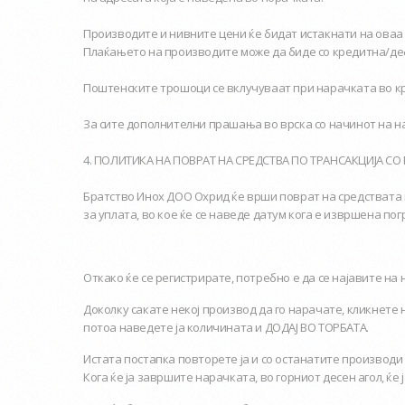
Производите и нивните цени ќе бидат истакнати на оваа
Плаќањето на производите може да биде со кредитна/де
Поштенските трошоци се вклучуваат при нарачката во кр
За сите дополнителни прашања во врска со начинот на н
4. ПОЛИТИКА НА ПОВРАТ НА СРЕДСТВА ПО ТРАНСАКЦИЈА С
Братство Инох ДОО Охрид ќе врши поврат на средствата 
за уплата, во кое ќе се наведе датум кога е извршена пог
Откако ќе се регистрирате, потребно е да се најавите на
Доколку сакате некој производ да го нарачате, кликнете 
потоа наведете ја количината и ДОДАЈ ВО ТОРБАТА.
Истата постапка повторете ја и со останатите производи
Кога ќе ја завршите нарачката, во горниот десен агол, ќе