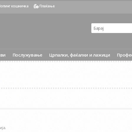
опинг кошничка
Плаќање
ови
Послужување
Црпалки, фаќалки и лажици
Профе
ија.