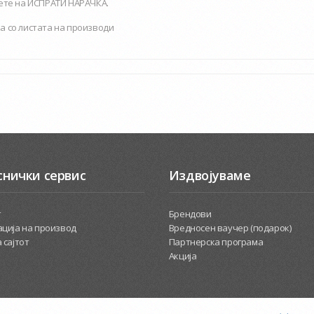
нете на ИСПРАТИ НАРАЧКА.
а со листата на производи
снички сервис
Издвојуваме
т
Брендови
ција на производ
Вредносен ваучер (подарок)
 сајтот
Партнерска програма
Акција