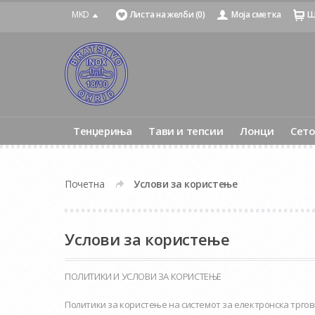
MKD
Листа на желби (0)
Моја сметка
Ш
Тенџериња
Тави и тепсии
Лонци
Сет
Почетна
Услови за користење
»
Услови за користење
ПОЛИТИКИ И УСЛОВИ ЗА КОРИСТЕЊЕ
Политики за користење на системот за електронска тргов