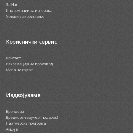
За Нас
Информации за испорака
Услови за користење
Кориснички сервис
Контакт
Рекламација на производ
Мапа на сајтот
Издвојуваме
Брендови
Вредносен ваучер (подарок)
Партнерска програма
Акција