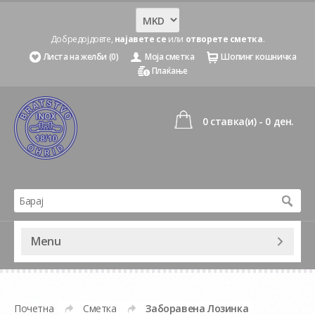
Добредојдовте,
најавете се
или
отворете сметка
.
Листа на желби (0)
Моја сметка
Шопинг кошничка
Плаќање
0 ставка(и) - 0 ден.
Menu
Почетна
Сметка
Заборавена Лозинка
»
»