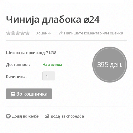
Чинија длабока ⌀24
0 оценки
Напишете коментар или оценка
Шифра на производ:
71438
395 ден.
Достапност:
На залиха
Количина:
Во кошничка
Додај во желби
Додај за споредба