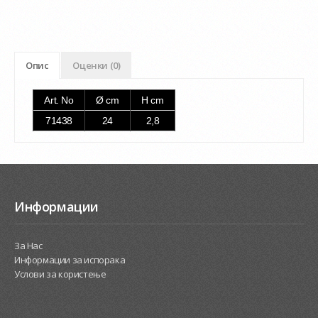
Опис
Оценки (0)
Art. No
Ø cm
H cm
71438
24
2,8
Информации
За Нас
Информации за испорака
Услови за користење