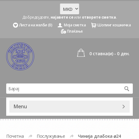
Добредојдовте,
најавете се
или
отворете сметка
.
Листа на желби (0)
Моја сметка
Шопинг кошничка
Плаќање
0 ставка(и) - 0 ден.
Menu
Почетна
Послужување
Чинија длабока ⌀24
»
»