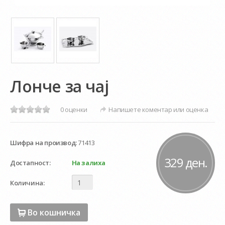
Лонче за чај
0 оценки
Напишете коментар или оценка
Шифра на производ:
71413
329 ден.
Достапност:
На залиха
Количина:
Во кошничка