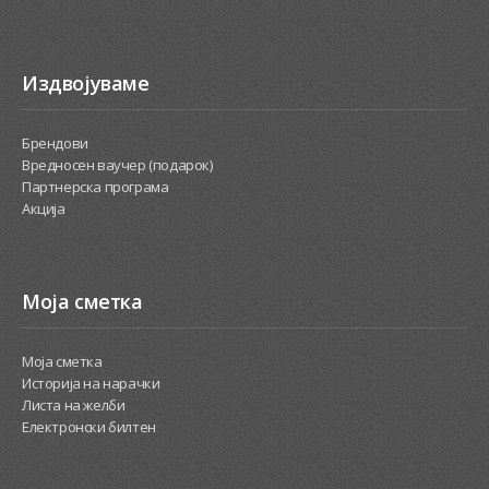
Издвојуваме
Брендови
Вредносен ваучер (подарок)
Партнерска програма
Акција
Моја сметка
Моја сметка
Историја на нарачки
Листа на желби
Електронски билтен