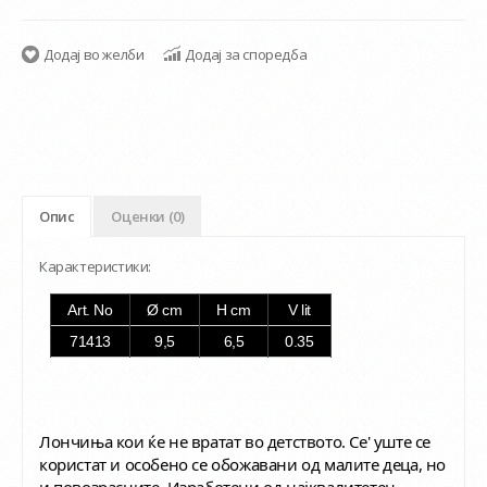
Додај во желби
Додај за споредба
Опис
Оценки (0)
Карактеристики:
Art. No
Ø cm
H cm
V lit
71413
9,5
6,5
0.35
Лончиња кои ќе не вратат во детството. Се' уште се
користат и особено се обожавани од малите деца, но