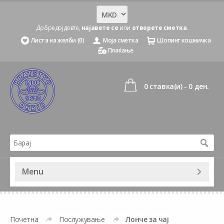
Добредојдовте,
најавете се
или
отворете сметка
.
Листа на желби (0)
Моја сметка
Шопинг кошничка
Плаќање
0 ставка(и) - 0 ден.
Menu
Почетна
Послужување
Лонче за чај
»
»