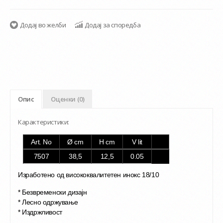
Додај во желби
Додај за споредба
Опис
Оценки (0)
Карактеристики:
Art. No
Ø cm
H cm
V lit
7507
38,5
12,5
0.05
Изработено од висококвалитетен инокс 18/10
* Безвременски дизајн
* Лесно одржување
* Издржливост