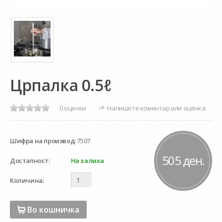
Црпалка 0.5ℓ
0 оценки
Напишете коментар или оценка
Шифра на производ:
7507
505 ден.
Достапност:
На залиха
Количина:
Во кошничка