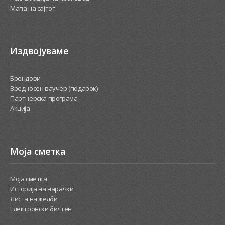
Мапа на сајтот
Издвојуваме
Брендови
Вредносен ваучер (подарок)
Партнерска програма
Акција
Моја сметка
Моја сметка
Историја на нарачки
Листа на желби
Електронски билтен