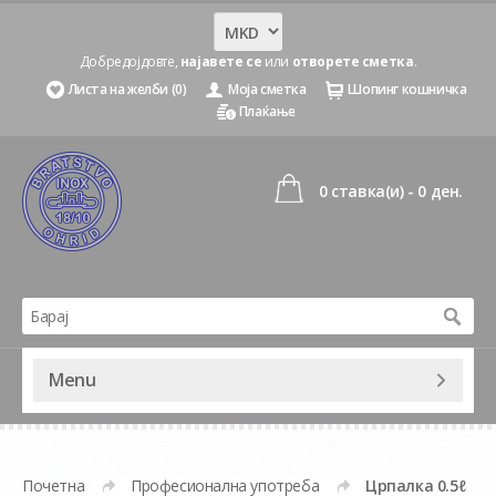
Добредојдовте,
најавете се
или
отворете сметка
.
Листа на желби (0)
Моја сметка
Шопинг кошничка
Плаќање
0 ставка(и) - 0 ден.
Menu
Почетна
Професионална употреба
Црпалка 0.5ℓ
»
»