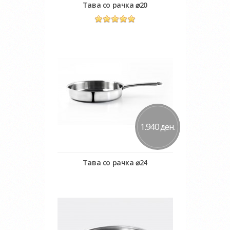
Тава со рачка ⌀20
Во кошничка
Додај во желби
Додај за споредба
1.940 ден.
Тава со рачка ⌀24
Во кошничка
Додај во желби
Додај за споредба