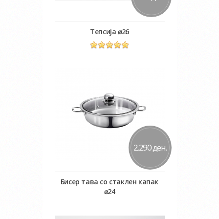
Tепсија ⌀26
Во кошничка
Додај во желби
Додај за споредба
2.290 ден.
Бисер тава со стаклен капак
⌀24
Во кошничка