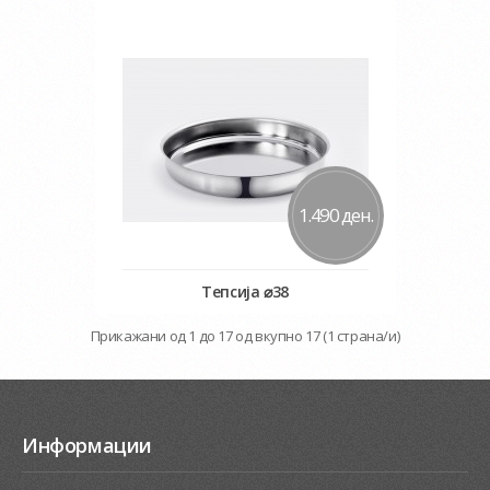
Во кошничка
Додај во желби
Додај за споредба
1.490 ден.
Тепсија ⌀38
Во кошничка
Прикажани од 1 до 17 од вкупно 17 (1 страна/и)
Додај во желби
Додај за споредба
Информации