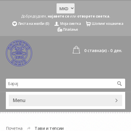
Добредојдовте,
најавете се
или
отворете сметка
.
Листа на желби (0)
Моја сметка
Шопинг кошничка
Плаќање
0 ставка(и) - 0 ден.
Menu
Почетна
Тави и тепсии
»