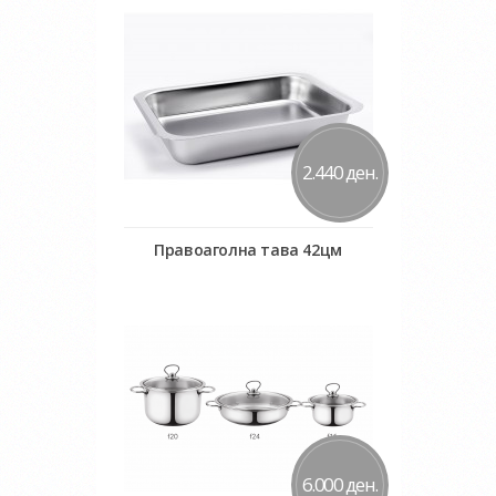
Додај во желби
Додај за споредба
2.440 ден.
Правоаголна тава 42цм
Во кошничка
Додај во желби
Додај за споредба
6.000 ден.