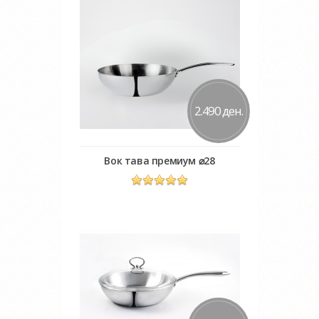
Додај во желби
Додај за споредба
2.490 ден.
Вок тава премиум ⌀28
Во кошничка
Додај во желби
Додај за споредба