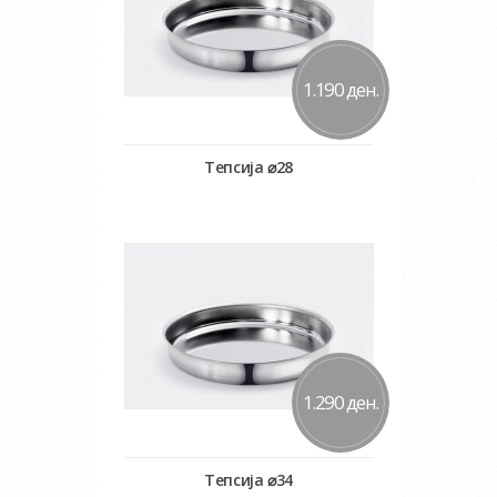
1.190 ден.
Тепсија ⌀28
Во кошничка
Додај во желби
Додај за споредба
1.290 ден.
Тепсија ⌀34