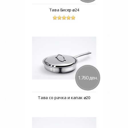
Тава Бисер ⌀24
Во кошничка
Додај во желби
Додај за споредба
1.760 ден.
Тава со рачка и капак ⌀20
Во кошничка
Додај во желби
Додај за споредба