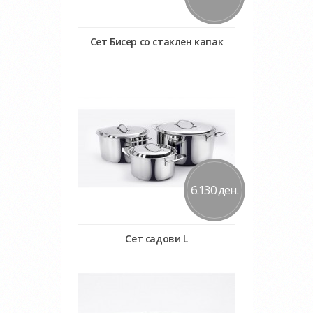
Сет Бисер со стаклен капак
Во кошничка
Додај во желби
Додај за споредба
6.130 ден.
Сет садови L
Во кошничка
Додај во желби
Додај за споредба