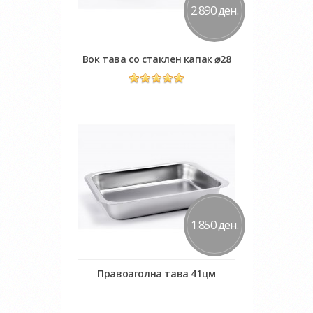
2.890 ден.
Вок тава со стаклен капак ⌀28
Во кошничка
Додај во желби
Додај за споредба
1.850 ден.
Правоаголна тава 41цм
Во кошничка