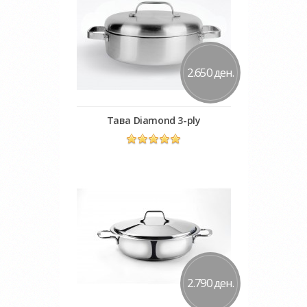
2.650 ден.
Тава Diamond 3-ply
Во кошничка
Додај во желби
Додај за споредба
2.790 ден.