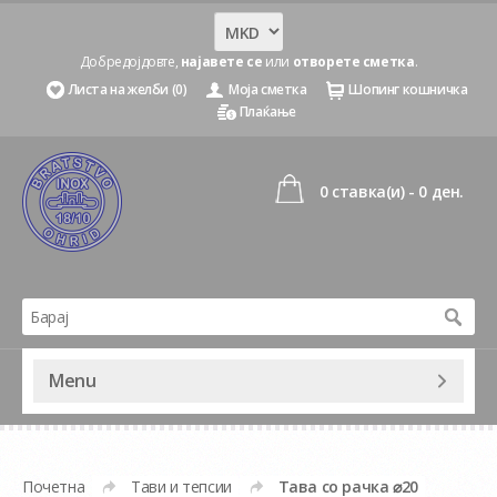
Добредојдовте,
најавете се
или
отворете сметка
.
Листа на желби (0)
Моја сметка
Шопинг кошничка
Плаќање
0 ставка(и) - 0 ден.
Menu
Почетна
Тави и тепсии
Тава со рачка ⌀20
»
»