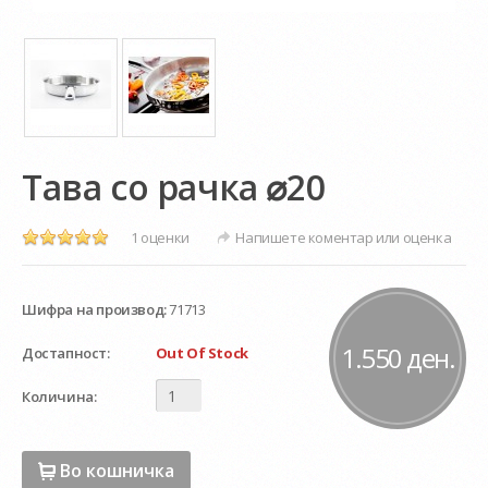
Тава со рачка ⌀20
1 оценки
Напишете коментар или оценка
Шифра на производ:
71713
1.550 ден.
Достапност:
Out Of Stock
Количина:
Во кошничка