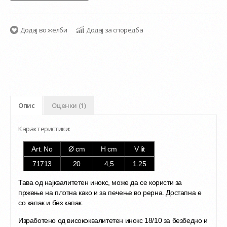
Додај во желби
Додај за споредба
Опис
Оценки (1)
Карактеристики:
Art. No
Ø cm
H cm
V lit
71713
20
4,5
1.25
Тава од најквалитетен инокс, може да се користи за
пржење на плотна како и за печење во рерна. Достапна е
со капак и без капак.
Изработено од висококвалитетен инокс 18/10 за безбедно и