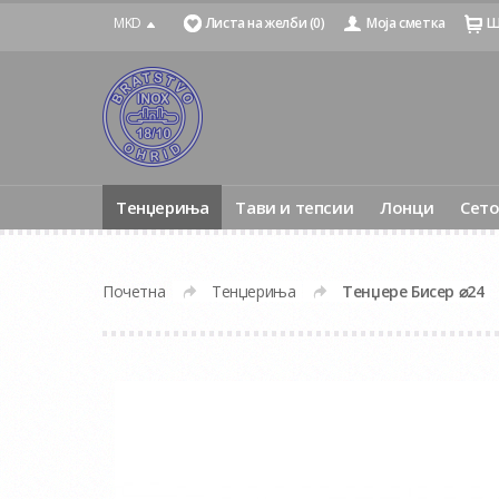
MKD
Листа на желби (0)
Моја сметка
Ш
Тенџериња
Тави и тепсии
Лонци
Сет
Почетна
Тенџериња
Тенџере Бисер ⌀24
»
»