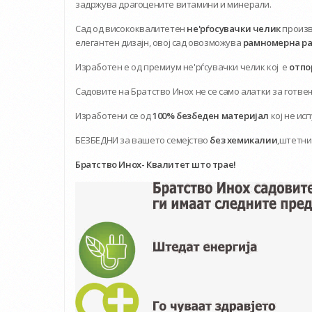
задржува драгоцените витамини и минерали.
Сад од висококвалитетен
не'рѓосувачки челик
произв
елегантен дизајн, овој сад овозможува
рамномерна ра
Изработен е од премиум не'рѓсувачки челик кој е
отпор
Садовите на Братство Инох не се само алатки за готв
Изработени се од
100% безбеден материјал
кој не ис
БЕЗБЕДНИ за вашето семејство
без хемикалии
,штетни
Братство Инох- Квалитет што трае!