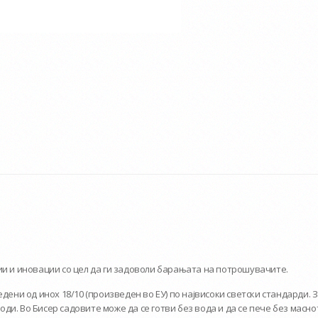
ии и иновации со цел да ги задоволи барањата на потрошувачите.
дени од инох 18/10 (произведен во ЕУ) по највисоки светски стандарди. 
и. Во Бисер садовите може да се готви без вода и да се пече без маснот