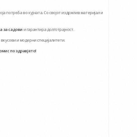
која потреба во кујната. Со својот издржлив материјал и
 за садови
и гарантира долготрајност.
 вкусови и модерни специјалитети.
омис по здравјето!