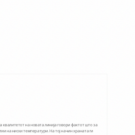
За квалитетот на новата линија говори фактот што за
ии на ниски температури. На тој начин храната ги