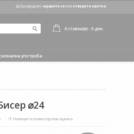
Добредојдовте,
најавете се
или
отворете сметка
.
0 ставка(и) - 0 ден.
сионална употреба
Бисер ⌀24
и
Напишете коментар или оценка