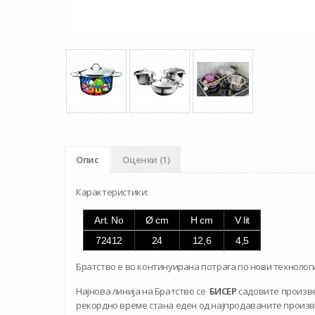
Опис
Оценки (1)
Карактеристики:
Art. No
Ø cm
H cm
V lit
72412
24
12,6
4,5
Братство е во континуирана потрага по нови технолог
Најнова линија на Братство се
БИСЕР
садовите произве
рекордно време стана еден од најпродаваните производ