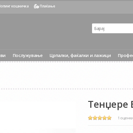
опинг кошничка
Плаќање
ови
Послужување
Црпалки, фаќалки и лажици
Профе
Тенџере 
1 оценк