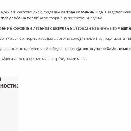
еден од Братство Инох, создаден да
трае со години
и да ја задоволи се
спределба на топлина
за совршено приготвени јадења.
ен на корозија и лесен за одржување
. Безбеден е за миење во
машина
ење- тие се партнери во создавањето на семејни моменти, традиционални
пушта штетни материи и е безбеден за
секојдневна употреба без компр
 облоги и премази само чист не'рѓосувачки челик.