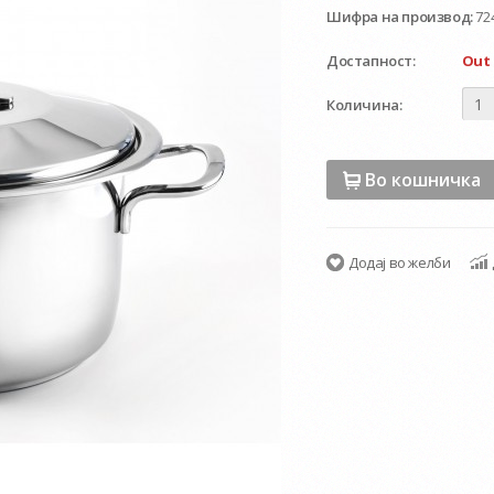
Шифра на производ:
72
Достапност:
Out 
Количина:
Во кошничка
Додај во желби