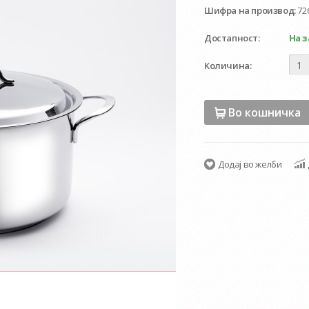
Шифра на производ:
72
Достапност:
На з
Количина:
Во кошничка
Додај во желби