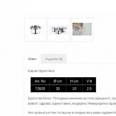
Опис
Оценки (0)
Карактеристики:
Art. No
Ø cm
H cm
V lit
72603
20
10
2,5
Братство Инох- 70 години синоним за стил, вредност, т
живот: здраво, едноставно, модерно. Неверојатно пра
Ако храната е лек тогаш не е сеедно во какви садови 