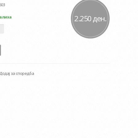
603
2.250 ден.
алиха
Додај за споредба