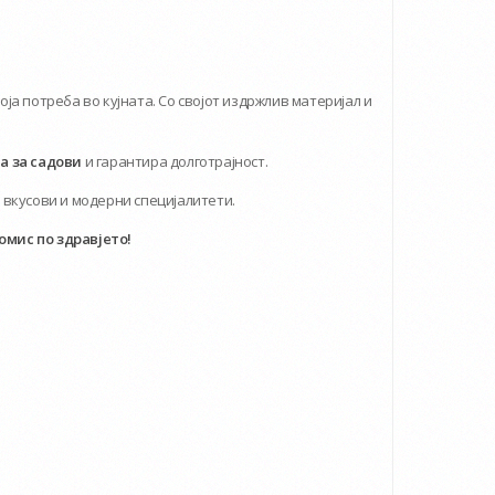
која потреба во кујната. Со својот издржлив материјал и
 за садови
и гарантира долготрајност.
 вкусови и модерни специјалитети.
омис по здравјето!