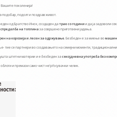
и Вашите поколенија!
а подобар, подолг и поздрав живот.
еден од Братство Инох, создаден да
трае со години
и да ја задоволи се
спределба на топлина
за совршено приготвени јадења.
ен на корозија и лесен за одржување
. Безбеден е за миење во
машина
ење- тие се партнери во создавањето на семејни моменти, традиционални
пушта штетни материи и е безбеден за
секојдневна употреба без компр
 облоги и премази само чист не'рѓосувачки челик.