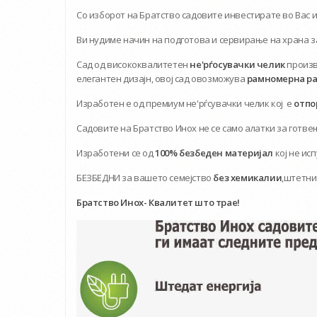
Со изборот на Братство садовите инвестирате во Вас 
Ви нудиме начин на подготова и сервирање на храна з
Сад од висококвалитетен
не'рѓосувачки челик
произв
елегантен дизајн, овој сад овозможува
рамномерна ра
Изработен е од премиум не'рѓсувачки челик кој е
отпор
Садовите на Братство Инох не се само алатки за готв
Изработени се од
100% безбеден материјал
кој не ис
БЕЗБЕДНИ за вашето семејство
без хемикалии
,штетни
Братство Инох- Квалитет што трае!