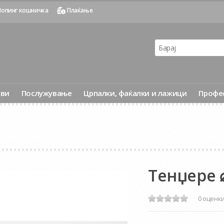
опинг кошничка
Плаќање
ови
Послужување
Црпалки, фаќалки и лажици
Профе
Тенџере 
0 оценк