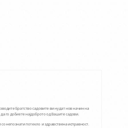
оизводите Братство садовите ви нудат нов начин на
 да го добиете најдоброто од Вашите садови.
ви со непознати потекло и здравствена исправност.