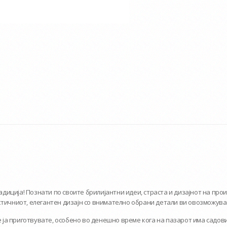
радиција! Познати по своите брилијантни идеи, страста и дизајнот на пр
ктичниот, елегантен дизајн со внимателно обрани детали ви овозможува
ќе ја приготвувате, особено во денешно време кога на пазарот има садо