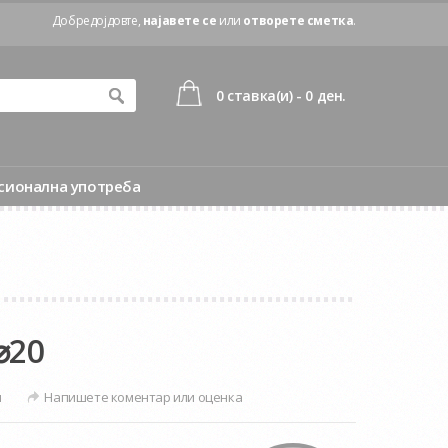
Добредојдовте,
најавете се
или
отворете сметка
.
0 ставка(и) - 0 ден.
сионална употреба
⌀20
и
Напишете коментар или оценка